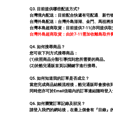
Q3. 目前提供哪些配送方式?
、
台灣境內配送：目前配合快遞有宅配通
新竹
台灣外島配送：
台灣外島澎湖、金門、馬祖將採
台灣
本島超商
取貨：目前提供7-11(亦同提供
台灣外島超商取貨：由於7-11需加收離島取件
Q4. 如何搜尋商品？
您可依下列方式搜尋商品：
(1)依照商品分類引導找到您所需要的商品。
(2)於
酷兒通販
首頁以關鍵字進行搜尋。
Q5. 如何知道我的訂單是否成立？
當您完成商品結帳流程後，
酷兒通販
即會接收
同時您亦可於Email信箱內的訂單連結隨時登
Q6. 如何瀏覽訂單記錄及狀況？
請登入我們的網站後，在最上側會有『目錄』