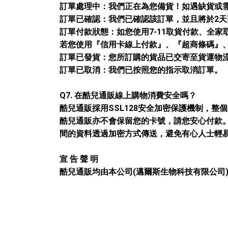
訂單處理中：我們正在為您備貨！如遇缺貨或
訂單
已確認：我們已確認該訂單，並且將於2天
訂單付款狀態：如您使用7-11取貨付款、全
若您使用
『信用卡線上付款』、
『超商條碼』
訂單已發貨
：
您所訂購的貨品已交寄至貨運物
訂單
已取消：我們已按照您的指示取消訂單。
Q7. 在
酷兒通販
線上購物消費安全嗎？
酷兒通販
採用SSL128安全加密保護機制，
酷兒通販
亦不會保留您的卡號，請您安心付款。
間的資料透過加密方式傳送，避免有心人士輕易
宣 告 聲 明
酷兒通販
均由本公司(邁爾斯生物科技有限公司