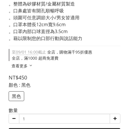
。整體為矽膠材質/金屬材質製造
。口鼻處皆有開孔順暢呼吸
。頭圍可任意調節大小/男女皆適用
。口罩本體長12cm寬9.6cm
。口罩內部口球直徑為3.5cm
。藉以限制您的口部行動與說話能力
至
09/01 16:00
截止
全店，購物滿千95折優惠
全店，滿1000 超商免運費
查看更多
NT$450
顏色
: 黑色
黑色
數量