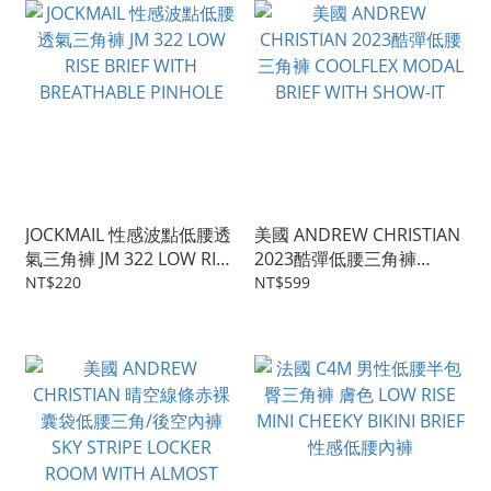
JOCKMAIL 性感波點低腰透
美國 ANDREW CHRISTIAN
氣三角褲 JM 322 LOW RISE
2023酷彈低腰三角褲
BRIEF WITH BREATHABLE
COOLFLEX MODAL BRIEF
NT$220
NT$599
PINHOLE
WITH SHOW-IT