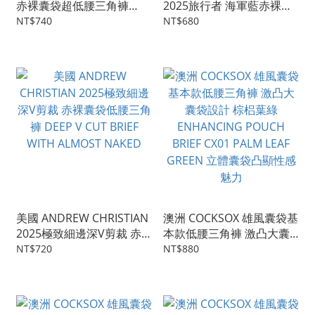
赤裸囊袋超低腰三角褲
2025旅行者 海軍藍赤裸囊
ALMOST NAKED NO-
袋低腰三角褲 後空褲
NT$740
NT$680
SHOW ULTRA LOW RISE
TRAVELER BRIEF JOCK
BRIEF
WITH ALMOST NAKED
美國 ANDREW CHRISTIAN
澳洲 COCKSOX 雄風囊袋基
2025極致細邊深V剪裁 赤
本款低腰三角褲 激凸大囊
裸囊袋低腰三角褲 DEEP V
袋設計 棕梠葉綠
NT$720
NT$880
CUT BRIEF WITH ALMOST
ENHANCING POUCH
NAKED
BRIEF CX01 PALM LEAF
GREEN 立體囊袋凸顯性感
魅力