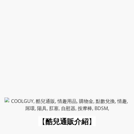
【
酷兒通販介紹
】