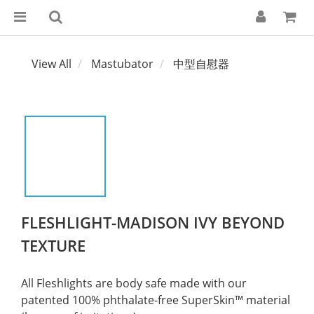
View All
Mastubator
中型自慰器
FLESHLIGHT-MADISON IVY BEYOND
TEXTURE
All Fleshlights are body safe made with our 
patented 100% phthalate-free SuperSkin™ material 