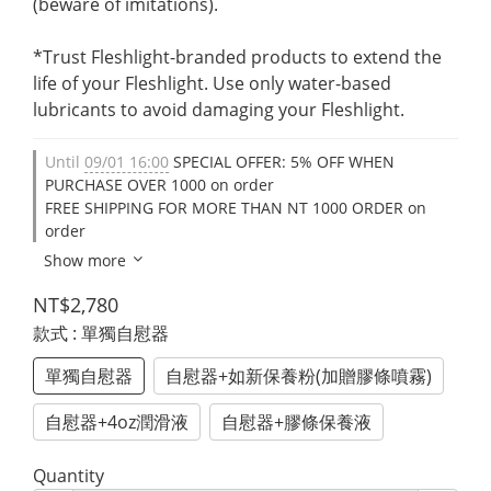
(beware of imitations).
*Trust Fleshlight-branded products to extend the 
life of your Fleshlight. Use only water-based 
lubricants to avoid damaging your Fleshlight.
Until
09/01 16:00
SPECIAL OFFER: 5% OFF WHEN
PURCHASE OVER 1000 on order
FREE SHIPPING FOR MORE THAN NT 1000 ORDER on
order
Show more
NT$2,780
款式
: 單獨自慰器
單獨自慰器
自慰器+如新保養粉(加贈膠條噴霧)
自慰器+4oz潤滑液
自慰器+膠條保養液
Quantity