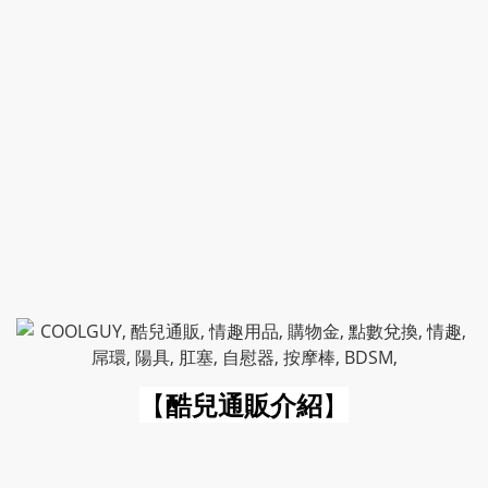
【
酷兒通販介紹
】