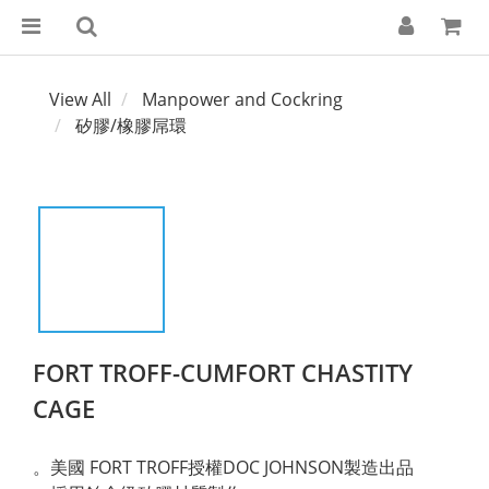
View All
Manpower and Cockring
矽膠/橡膠屌環
FORT TROFF-CUMFORT CHASTITY
CAGE
。美國 FORT TROFF授權DOC JOHNSON製造出品